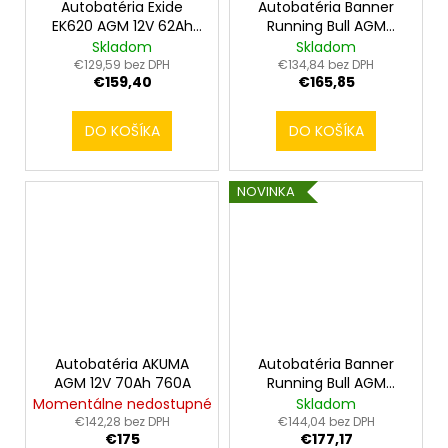
Autobatéria Exide
Autobatéria Banner
EK620 AGM 12V 62Ah
Running Bull AGM
680A
56001 12V 60Ah 640A
Skladom
Skladom
€129,59 bez DPH
€134,84 bez DPH
€159,40
€165,85
DO KOŠÍKA
DO KOŠÍKA
NOVINKA
Autobatéria AKUMA
Autobatéria Banner
AGM 12V 70Ah 760A
Running Bull AGM
55001 12V 50Ah 540A
Momentálne nedostupné
Skladom
€142,28 bez DPH
€144,04 bez DPH
€175
€177,17