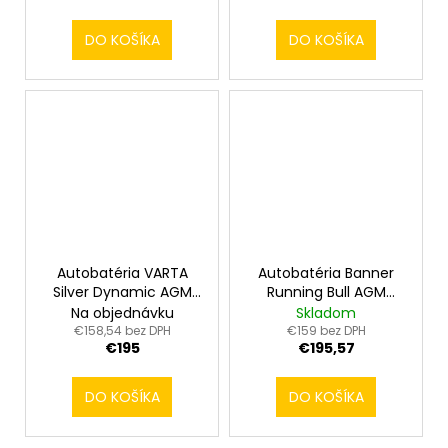
DO KOŠÍKA
DO KOŠÍKA
Autobatéria VARTA
Autobatéria Banner
Silver Dynamic AGM
Running Bull AGM
E39 12V 70Ah 760A
57001 12V 70Ah 760A
Na objednávku
Skladom
570901076
€158,54 bez DPH
€159 bez DPH
€195
€195,57
DO KOŠÍKA
DO KOŠÍKA