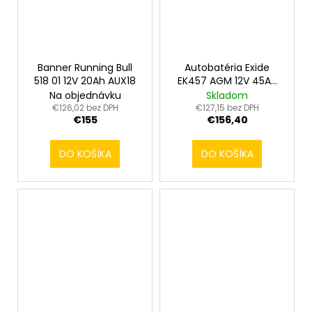
Banner Running Bull
Autobatéria Exide
518 01 12V 20Ah AUX18
EK457 AGM 12V 45Ah
380A
Na objednávku
Skladom
€126,02 bez DPH
€127,15 bez DPH
€155
€156,40
DO KOŠÍKA
DO KOŠÍKA