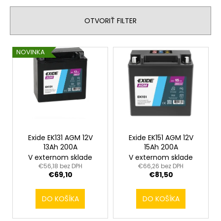
č
e
a
n
OTVORIŤ FILTER
m
i
e
e
V
NOVINKA
p
ý
r
p
o
i
d
s
u
p
k
r
t
o
Exide EK131 AGM 12V
Exide EK151 AGM 12V
o
13Ah 200A
15Ah 200A
d
V externom sklade
V externom sklade
v
u
€56,18 bez DPH
€66,26 bez DPH
€69,10
€81,50
k
t
DO KOŠÍKA
DO KOŠÍKA
o
v