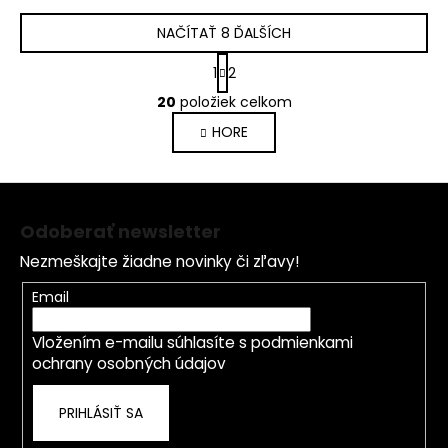
NAČÍTAŤ 8 ĎALŠÍCH
S
1
2
t
O
r
20
položiek celkom
v
á
HORE
l
n
k
á
o
d
Z
v
a
a
á
c
Odoberať newsletter
n
p
i
i
Nezmeškajte žiadne novinky či zľavy!
e
ä
e
p
t
Email
r
i
v
Vložením e-mailu súhlasíte s
podmienkami
e
k
ochrany osobných údajov
y
v
PRIHLÁSIŤ SA
ý
p