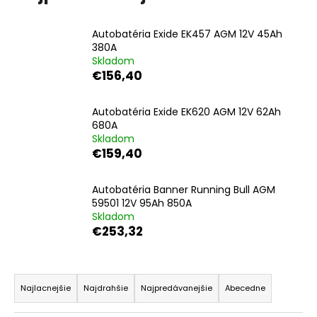
á
j
Autobatéria Exide EK457 AGM 12V 45Ah
380A
s
Skladom
ť
€156,40
?
Autobatéria Exide EK620 AGM 12V 62Ah
680A
Skladom
€159,40
HĽADAŤ
Autobatéria Banner Running Bull AGM
59501 12V 95Ah 850A
Skladom
O
€253,32
d
p
R
o
r
a
Najlacnejšie
Najdrahšie
Najpredávanejšie
Abecedne
ú
d