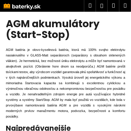
K
Prejsť
Hľadať
Náku
M
Prihlásen
na
o
obsah
Späť
Späť
košík
š
AGM akumulátory
í
Č
(Start-Stop)
k
o
p
AGM batéria je olovo-kyselinová batéria, ktorá má 100% svojho elektrolytu
o
nasiaknutého v GLASS-Matt separátoroch (separátory s obsahom sklenených
t
vlákien). Je hermetická, bez možnosti úniku elektrolytu a môže byť namontovaná v
akejkoľvek pozícii. (Obrátenie hore dnom sa neodporúča.) AGM batérie prešli
r
tisíckami testov, aby výrobcom vozidiel garantovala plnú spoľahlivosť a funkčnosť aj
e
v tých najnáročnejších podmienkach. Vysoká úroveň jej energetického výkonu a
b
mimoriadna štartovacia kapacita sa kombinujú s excelentnou cyklickou a
výnimočnou vibračnou odolnosťou a nekompromisnou bezpečnosťou pre posádku
u
a vozidlo. Je nenahraditeľným zdrojom energie pre autá využívajúce hybridné
j
systémy a systémy Start/Stop. AGM by mala byť použitá vo vozidlách, kde bola v
e
prvovýbave namontovaná batéria AGM a pre vozidlá s vysokými nárokmi
moderných prvkov manažmentu motora, podvozka, bezpečnosti a komfortu
t
posádky.
e
Najpredávanejšie
n