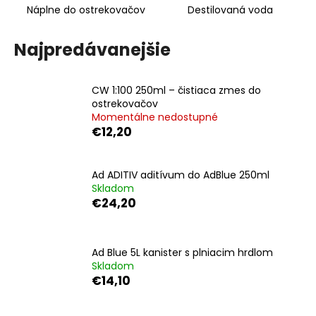
Náplne do ostrekovačov
Destilovaná voda
á
j
Najpredávanejšie
s
ť
?
CW 1:100 250ml – čistiaca zmes do
ostrekovačov
Momentálne nedostupné
€12,20
HĽADAŤ
Ad ADITIV aditívum do AdBlue 250ml
Skladom
€24,20
O
d
Ad Blue 5L kanister s plniacim hrdlom
p
Skladom
o
€14,10
r
ú