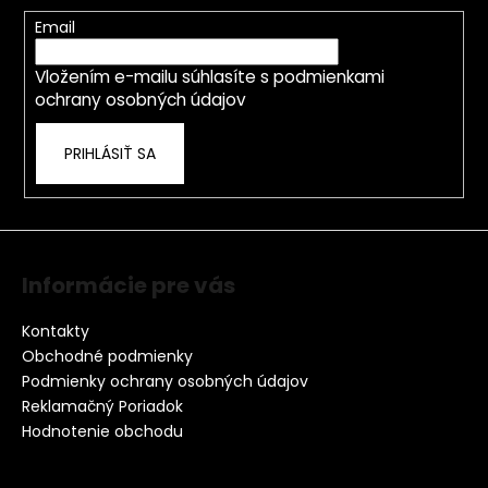
ä
p
t
Email
r
i
v
Vložením e-mailu súhlasíte s
podmienkami
e
k
ochrany osobných údajov
y
v
PRIHLÁSIŤ SA
ý
p
i
s
u
Informácie pre vás
Kontakty
Obchodné podmienky
Podmienky ochrany osobných údajov
Reklamačný Poriadok
Hodnotenie obchodu