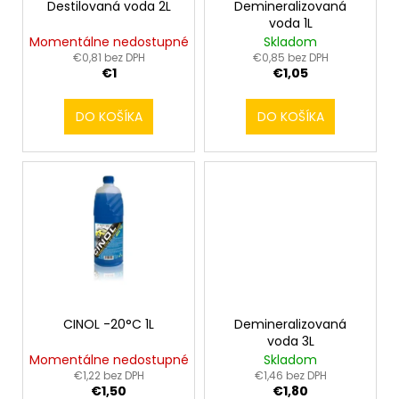
Destilovaná voda 2L
Demineralizovaná
t
voda 1L
o
Momentálne nedostupné
Skladom
v
€0,81 bez DPH
€0,85 bez DPH
€1
€1,05
DO KOŠÍKA
DO KOŠÍKA
CINOL -20°C 1L
Demineralizovaná
voda 3L
Momentálne nedostupné
Skladom
€1,22 bez DPH
€1,46 bez DPH
€1,50
€1,80