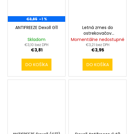
€3,85
–1 %
ANTIFREEZE Dexoll G11
Letná zmes do
ostrekovačov
CARLSON NANO 4L
Skladom
Momentálne nedostupné
€3,10 bez DPH
€3,21 bez DPH
€3,81
€3,95
DO KOŠÍKA
DO KOŠÍKA