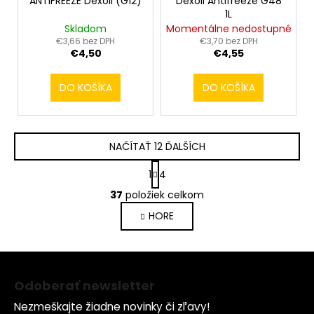
ANTIFREEZE Dexoll (G12)
Dexoll Antifreeze G48
1L
Skladom
Momentálne nedostupné
€3,66 bez DPH
€3,70 bez DPH
€4,50
€4,55
DO KOŠÍKA
DO KOŠÍKA
NAČÍTAŤ 12 ĎALŠÍCH
S
1
4
t
O
r
37
položiek celkom
v
á
HORE
l
n
k
á
o
d
Z
v
a
a
á
c
Odoberať newsletter
n
p
i
i
Nezmeškajte žiadne novinky či zľavy!
e
e