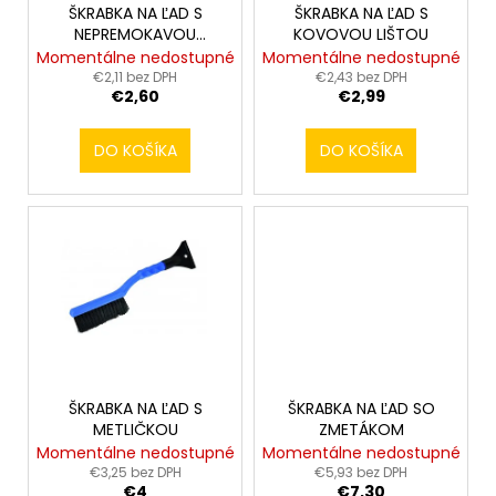
č
t
o
ŠKRABKA NA ĽAD S
ŠKRABKA NA ĽAD S
a
o
NEPREMOKAVOU
KOVOVOU LIŠTOU
d
m
RUKAVICOU
Momentálne nedostupné
Momentálne nedostupné
v
u
e
€2,11 bez DPH
€2,43 bez DPH
€2,60
€2,99
k
t
DO KOŠÍKA
DO KOŠÍKA
o
v
ŠKRABKA NA ĽAD S
ŠKRABKA NA ĽAD SO
METLIČKOU
ZMETÁKOM
Momentálne nedostupné
Momentálne nedostupné
€3,25 bez DPH
€5,93 bez DPH
€4
€7,30