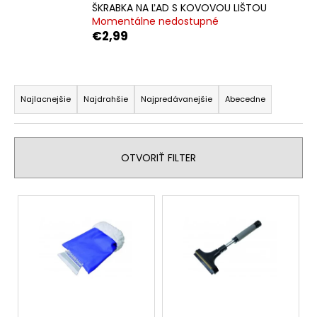
ŠKRABKA NA ĽAD S KOVOVOU LIŠTOU
á
Momentálne nedostupné
j
€2,99
s
ť
R
?
a
Najlacnejšie
Najdrahšie
Najpredávanejšie
Abecedne
d
e
n
OTVORIŤ FILTER
HĽADAŤ
i
e
V
p
ý
O
r
p
d
o
i
p
d
s
o
u
r
p
k
ú
r