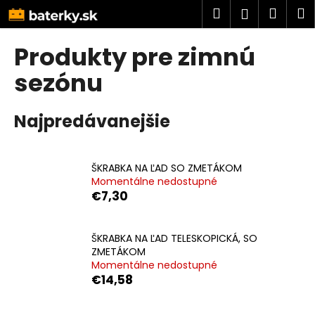
K
Prejsť
Hľadať
Náku
M
Prihlásen
na
o
obsah
Späť
Späť
košík
š
Produkty pre zimnú
í
Č
sezónu
k
o
p
Najpredávanejšie
o
t
r
ŠKRABKA NA ĽAD SO ZMETÁKOM
Momentálne nedostupné
e
€7,30
b
u
j
ŠKRABKA NA ĽAD TELESKOPICKÁ, SO
ZMETÁKOM
e
Momentálne nedostupné
t
€14,58
e
n