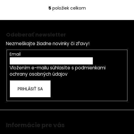
5
položiek celkom
O
v
Z
l
á
á
Odoberať newsletter
d
p
a
Nezmeškajte žiadne novinky či zľavy!
ä
c
t
Email
i
i
e
Vložením e-mailu súhlasíte s
podmienkami
e
p
ochrany osobných údajov
r
v
PRIHLÁSIŤ SA
k
y
v
ý
p
i
Informácie pre vás
s