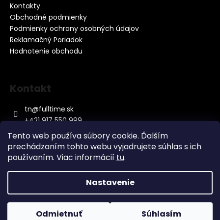
u
Kontakty
Obchodné podmienky
Podmienky ochrany osobných údajov
Reklamačný Poriadok
Hodnotenie obchodu
Kontakt
tn
@
fulltime.sk
+421 917 550 999
Tento web používa súbory cookie. Ďalším
prechádzaním tohto webu vyjadrujete súhlas s ich
používaním. Viac informácií
tu
.
Nastavenie
Vytvoril Shoptet
&
Copyright 2026
Baterky.sk
. Všetky práva vyhradené.
Odmietnuť
Súhlasím
Upraviť nastavenie cookies