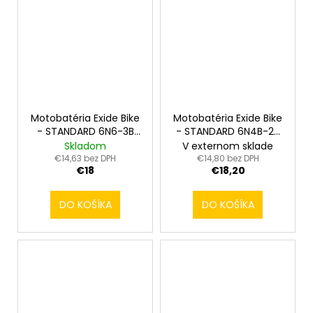
Motobatéria Exide Bike
Motobatéria Exide Bike
- STANDARD 6N6-3B
- STANDARD 6N4B-2A
6V 6Ah
6V 4Ah
Skladom
V externom sklade
€14,63 bez DPH
€14,80 bez DPH
€18
€18,20
DO KOŠÍKA
DO KOŠÍKA