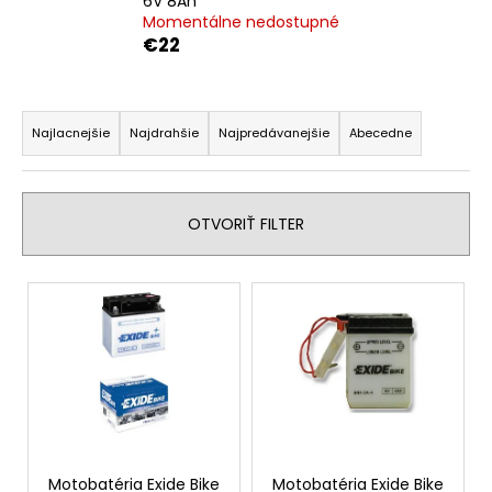
č
6V 8Ah
Momentálne nedostupné
a
€22
m
e
R
a
Najlacnejšie
Najdrahšie
Najpredávanejšie
Abecedne
d
e
n
OTVORIŤ FILTER
i
e
V
p
ý
r
p
o
i
d
s
u
p
k
r
t
o
Motobatéria Exide Bike
Motobatéria Exide Bike