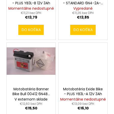
o
- PLUS YB3L-B 12V 3Ah
- STANDARD 6N4-2A-4
d
6V 4Ah
Momentálne nedostupné
Vypredané
v
u
€11,21 bez DPH
€11,26 bez DPH
€13,79
€13,85
k
t
DO KOŠÍKA
DO KOŠÍKA
o
v
Motobatéria Banner
Motobatéria Exide Bike
Bike Bull 00412 6N4B-
- PLUS YB3L-A 12V 3Ah
2A 6V 4Ah
V externom sklade
Momentálne nedostupné
€12,60 bez DPH
€13,09 bez DPH
€15,50
€16,10