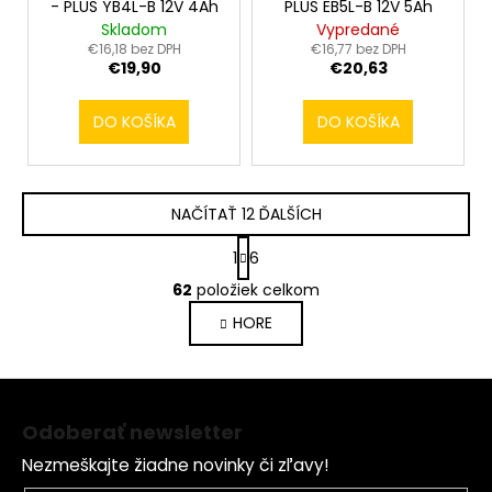
- PLUS YB4L-B 12V 4Ah
PLUS EB5L-B 12V 5Ah
Skladom
Vypredané
€16,18 bez DPH
€16,77 bez DPH
€19,90
€20,63
DO KOŠÍKA
DO KOŠÍKA
NAČÍTAŤ 12 ĎALŠÍCH
S
1
6
t
O
r
62
položiek celkom
v
á
HORE
l
n
k
á
o
d
Z
v
a
a
á
c
Odoberať newsletter
n
p
i
i
Nezmeškajte žiadne novinky či zľavy!
e
ä
e