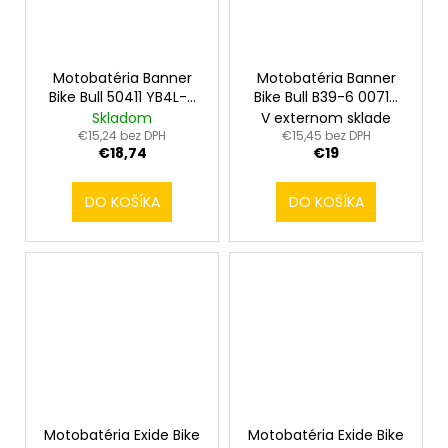
Motobatéria Banner
Motobatéria Banner
Bike Bull 50411 YB4L-B
Bike Bull B39-6 00714
12V 4Ah
6V 7Ah
Skladom
V externom sklade
€15,24 bez DPH
€15,45 bez DPH
€18,74
€19
DO KOŠÍKA
DO KOŠÍKA
Motobatéria Exide Bike
Motobatéria Exide Bike