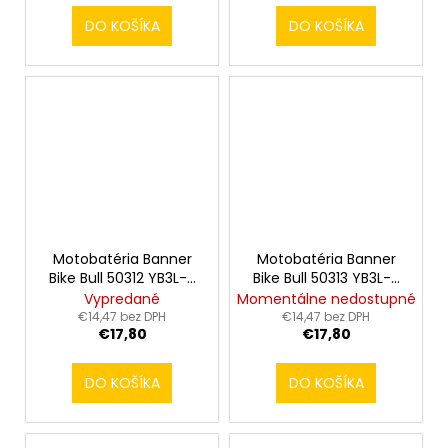
DO KOŠÍKA
DO KOŠÍKA
Motobatéria Banner
Motobatéria Banner
Bike Bull 50312 YB3L-A
Bike Bull 50313 YB3L-B
12V 3Ah
12V 3Ah
Vypredané
Momentálne nedostupné
€14,47 bez DPH
€14,47 bez DPH
€17,80
€17,80
DO KOŠÍKA
DO KOŠÍKA