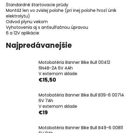
Štandardné štartovacie prúdy
á
Montáž len vo zvislej polohe (pri inej polohe hrozí únik
j
elektrolytu)
s
Odvod plynu vekom
Vyhotovenia aj s antisulfačnou úpravou
ť
6 a 12V aplikácie
?
Najpredávanejšie
Motobatéria Banner Bike Bull 00412
6N4B-2A 6V 4Ah
HĽADAŤ
V externom sklade
€15,50
O
Motobatéria Banner Bike Bull B39-6 00714
d
6V 7Ah
V externom sklade
p
€19
o
r
ú
Motobatéria Banner Bike Bull B49-6 00811