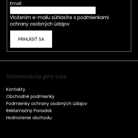
p
t
Email
r
i
v
Vložením e-mailu súhlasíte s
podmienkami
e
k
ochrany osobných údajov
y
v
PRIHLÁSIŤ SA
ý
p
i
s
u
Informácie pre vás
Kontakty
Obchodné podmienky
Podmienky ochrany osobných údajov
Reklamačný Poriadok
Hodnotenie obchodu