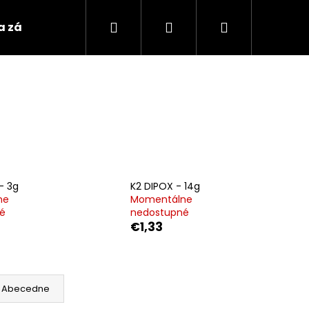
Hľadať
Prihlásenie
Nákupný
 a záložne akumulátory
Nabíjačky, štartovacie 
košík
- 3g
K2 DIPOX - 14g
ne
Momentálne
é
nedostupné
€1,33
Abecedne