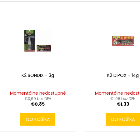
e
V
n
ý
i
p
e
i
p
s
r
p
o
r
d
o
u
d
K2 BONDIX - 3g
K2 DIPOX - 14g
k
u
t
k
Momentálne nedostupné
Momentálne nedos
o
t
€0,69 bez DPH
€1,08 bez DPH
v
€0,85
€1,33
o
v
DO KOŠÍKA
DO KOŠÍKA