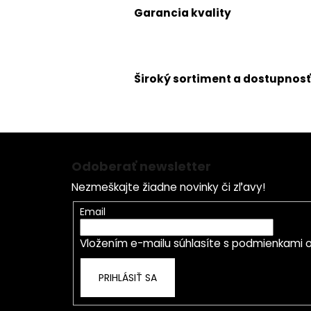
Garancia kvality
Široký sortiment a dostupnosť
Z
á
Odoberať newsletter
p
Nezmeškajte žiadne novinky či zľavy!
ä
t
Email
i
Vložením e-mailu súhlasíte s
podmienkami o
e
PRIHLÁSIŤ SA