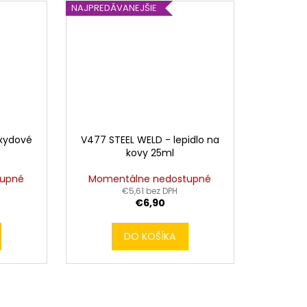
NAJPREDÁVANEJŠIE
oxydové
V477 STEEL WELD - lepidlo na
kovy 25ml
tupné
Momentálne nedostupné
€5,61 bez DPH
€6,90
DO KOŠÍKA