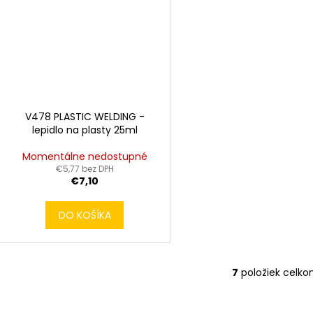
V478 PLASTIC WELDING -
lepidlo na plasty 25ml
Momentálne nedostupné
€5,77 bez DPH
€7,10
DO KOŠÍKA
7
položiek celk
O
v
l