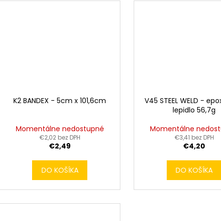
K2 BANDEX - 5cm x 101,6cm
V45 STEEL WELD - ep
lepidlo 56,7g
Momentálne nedostupné
Momentálne nedos
€2,02 bez DPH
€3,41 bez DPH
€2,49
€4,20
DO KOŠÍKA
DO KOŠÍKA