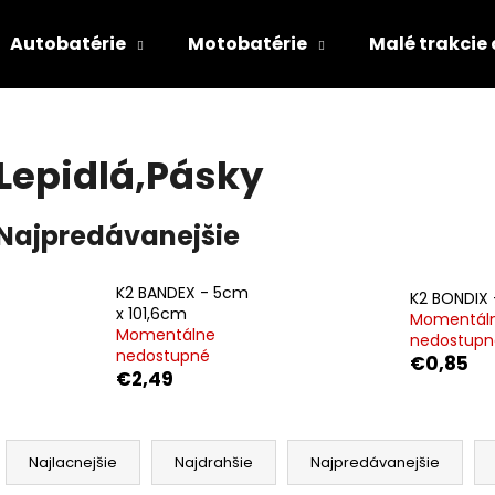
Autobatérie
Motobatérie
Malé trakcie
Čo potrebujete nájsť?
Lepidlá,Pásky
HĽADAŤ
Najpredávanejšie
K2 BANDEX - 5cm
Odporúčame
K2 BONDIX 
x 101,6cm
Momentál
Momentálne
nedostupn
nedostupné
€0,85
€2,49
R
a
Najlacnejšie
Najdrahšie
Najpredávanejšie
d