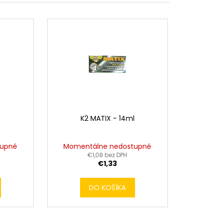
K2 MATIX - 14ml
tupné
Momentálne nedostupné
€1,08 bez DPH
€1,33
DO KOŠÍKA