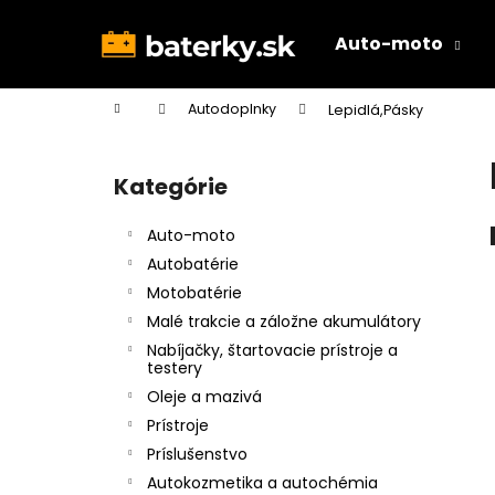
K
Prejsť
na
o
Auto-moto
obsah
Späť
Späť
š
do
do
í
Domov
Autodoplnky
Lepidlá,Pásky
k
obchodu
obchodu
B
o
Kategórie
Preskočiť
č
kategórie
n
Auto-moto
ý
Autobatérie
p
Motobatérie
a
Malé trakcie a záložne akumulátory
n
Nabíjačky, štartovacie prístroje a
e
testery
l
Oleje a mazivá
Prístroje
Príslušenstvo
Autokozmetika a autochémia