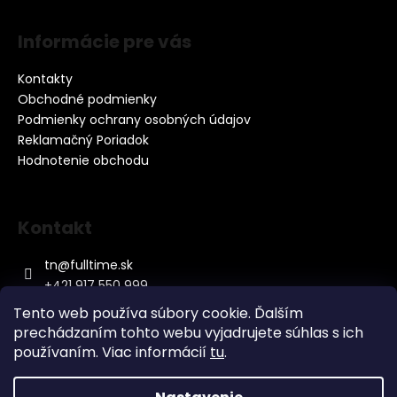
p
i
Informácie pre vás
s
u
Kontakty
Obchodné podmienky
Podmienky ochrany osobných údajov
Reklamačný Poriadok
Hodnotenie obchodu
Kontakt
tn
@
fulltime.sk
+421 917 550 999
Tento web používa súbory cookie. Ďalším
prechádzaním tohto webu vyjadrujete súhlas s ich
používaním. Viac informácií
tu
.