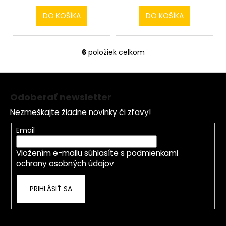
DO KOŠÍKA
DO KOŠÍKA
6
položiek celkom
O
v
Z
l
á
á
Odoberať newsletter
d
p
a
Nezmeškajte žiadne novinky či zľavy!
ä
c
t
Email
i
i
e
Vložením e-mailu súhlasíte s
podmienkami
e
p
ochrany osobných údajov
r
v
PRIHLÁSIŤ SA
k
y
v
ý