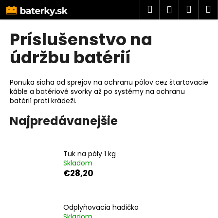
K
Prejsť
Hľadať
Náku
M
Prihlásen
na
o
obsah
Späť
Späť
košík
š
Príslušenstvo na
í
Č
údržbu batérií
k
o
p
Ponuka siaha od sprejov na ochranu pólov cez štartovacie
o
káble a batériové svorky až po systémy na ochranu
batérií proti krádeži.
t
r
Najpredávanejšie
e
b
u
Tuk na póly 1 kg
Skladom
j
€28,20
e
t
e
Odplyňovacia hadička
n
Skladom