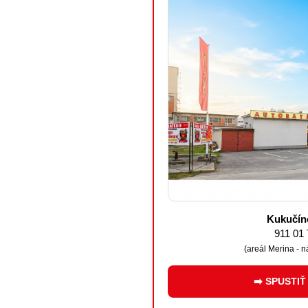
Kukučín
911 01 
(areál Merina - n
➡️ SPUSTIŤ