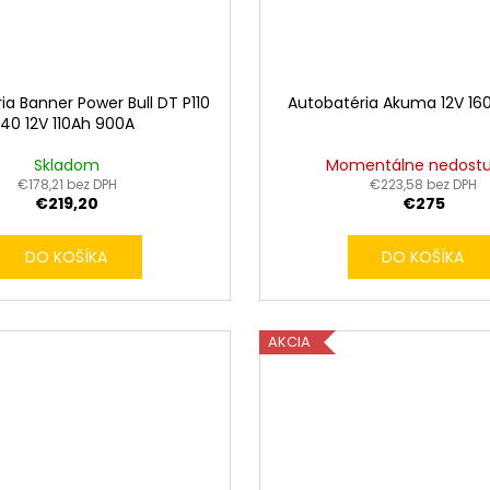
ia Banner Power Bull DT P110
Autobatéria Akuma 12V 16
40 12V 110Ah 900A
Skladom
Momentálne nedost
€178,21 bez DPH
€223,58 bez DPH
€219,20
€275
DO KOŠÍKA
DO KOŠÍKA
AKCIA