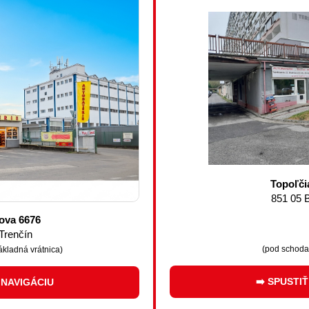
Topoľči
851 05 B
ova 6676
Trenčín
(pod schoda
ákladná vrátnica)
➡️ SPUSTI
 NAVIGÁCIU