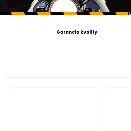
N
E
S
Garancia kvality
Ú
O
T
V
O
R
E
N
É