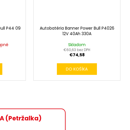
ull P44 09
Autobatéria Banner Power Bull P4026
12V 40Ah 330A
upné
Skladom
€60,63 bez DPH
€74,58
DO KOŠÍKA
A (Petržalka)