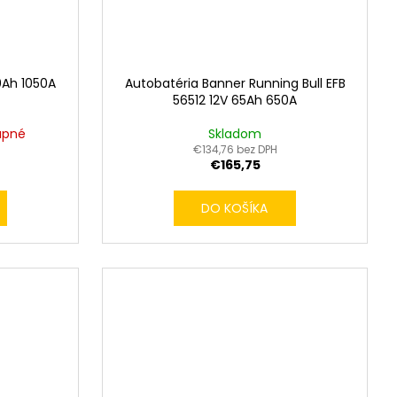
0Ah 1050A
Autobatéria Banner Running Bull EFB
56512 12V 65Ah 650A
upné
Skladom
€134,76 bez DPH
€165,75
DO KOŠÍKA