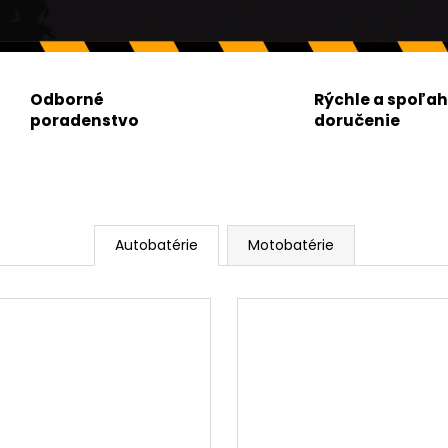
Odborné
Rýchle a spoľah
poradenstvo
doručenie
Autobatérie
Motobatérie