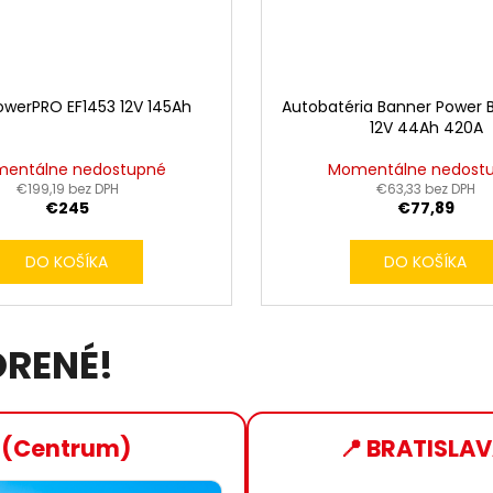
owerPRO EF1453 12V 145Ah
Autobatéria Banner Power B
12V 44Ah 420A
entálne nedostupné
Momentálne nedost
€199,19 bez DPH
€63,33 bez DPH
€245
€77,89
DO KOŠÍKA
DO KOŠÍKA
ORENÉ!
 (Centrum)
📍 BRATISLAV