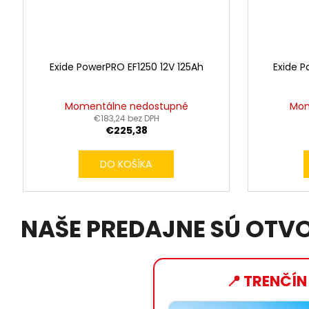
Exide PowerPRO EF1250 12V 125Ah
Exide P
Momentálne nedostupné
Mom
€183,24 bez DPH
€225,38
DO KOŠÍKA
NAŠE PREDAJNE SÚ OTV
📍 TRENČÍN