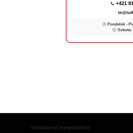
+421 91
📞
tn@tull
🕒
Pondelok - Pi
🕒
Sobota:
Z
á
Odoberať newsletter
p