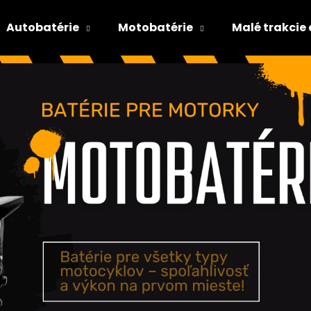
Autobatérie
Motobatérie
Malé trakcie
Čo potrebujete nájsť?
HĽADAŤ
Odporúčame