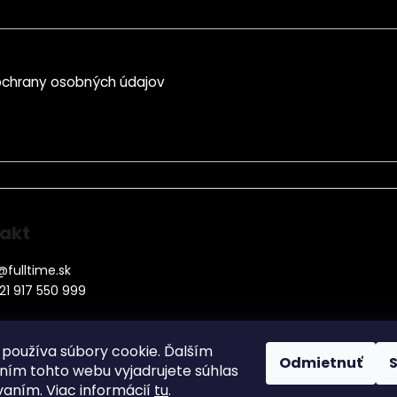
chrany osobných údajov
akt
@
fulltime.sk
21 917 550 999
používa súbory cookie. Ďalším
Odmietnuť
ím tohto webu vyjadrujete súhlas
vaním. Viac informácií
tu
.