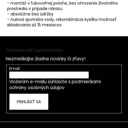
- montáž v ľubovoľnej polohe, bez ohrozenia životného
prostredia v prípade nárazu
- absolútne bez údržby
- nulová spotreba vody, rekombinácia kyslíka možnosť
skladovania až 15 mesiacov
Z
á
Odoberať newsletter
p
Nezmeškajte žiadne novinky či zľavy!
ä
t
Email
i
Vložením e-mailu súhlasíte s
podmienkami
e
ochrany osobných údajov
PRIHLÁSIŤ SA