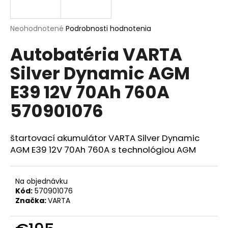
á
j
Priemerné
Neohodnotené
Podrobnosti hodnotenia
s
hodnotenie
Autobatéria VARTA
produktu
ť
je
?
Silver Dynamic AGM
0,0
z
E39 12V 70Ah 760A
5
hviezdičiek.
570901076
HĽADAŤ
štartovací akumulátor VARTA Silver Dynamic
AGM E39 12V 70Ah 760A s technológiou AGM
O
d
Na objednávku
p
Kód:
570901076
o
Značka:
VARTA
r
ú