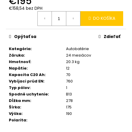
€195
č
a
€158,54 bez DPH
m
Jednotková
DO KOŠÍKA
cena:
e
Opýtať sa
Zdieľať
Kategória
:
Autobatérie
Záruka
:
24 mesiácov
Hmotnosť
:
20.3 kg
Napätie
:
12
Kapacita C20 Ah
:
70
Vybíjaci prúd EN
:
760
Typ pólov
:
1
Spodné uchytenie
:
B13
Dĺžka mm
:
278
Šírka
:
175
Výška
:
190
Polarita
: