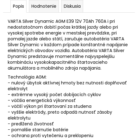
Popis
Hodnotenie
Diskusia
VARTA Silver Dynamic AGM E39 12V 70Ah 760A i pri
nedostatočnom dobití počas krátkej jazdy alebo pri
vysokej spotrebe energie v mestskej prevádzke, pri
pomalej jazde alebo státí, zaručuje autobatéria VARTA
Silver Dynamic v každom prípade konštantné napájanie
elektrických obvodov vozidla. Autobatéria VARTA Silver
Dynamic predstavuje momentálne najvyspelejšiu
kombináciu vysokokapacitného štartovacieho
akumulátora a mobilného zdroja napájania.
Technológia AGM:
- nulový úbytok aktívnej hmoty bez nutnosti doplňovať
elektrolyt
- extrémne vysoký počet dobíjacích cyklov
- väčšia energetická výkonnosť
- väčší výkon pri štartovaní za studena
- vyššie elektródy, preto odpadá nutnosť zásoby
elektrolytu
- predlžená životnosť
- pomalšie starnutie batérie
- ochrana proti vytečeniu a preklopeniu