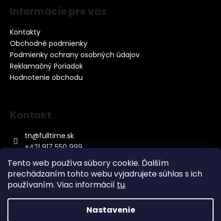
i
Informácie pre vás
s
u
Kontakty
Obchodné podmienky
Podmienky ochrany osobných údajov
Reklamačný Poriadok
Hodnotenie obchodu
Kontakt
tn
@
fulltime.sk
+421 917 550 999
Tento web používa súbory cookie. Ďalším
prechádzaním tohto webu vyjadrujete súhlas s ich
používaním. Viac informácií
tu
.
Nastavenie
Vytvoril Shoptet
&