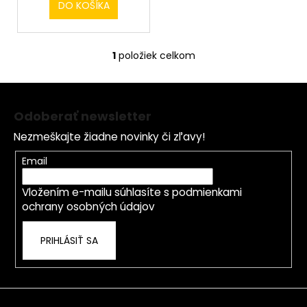
č
DO KOŠÍKA
o
a
v
m
e
1
položiek celkom
O
v
Z
l
á
á
Odoberať newsletter
d
p
a
Nezmeškajte žiadne novinky či zľavy!
ä
c
t
Email
i
i
e
Vložením e-mailu súhlasíte s
podmienkami
e
p
ochrany osobných údajov
r
v
PRIHLÁSIŤ SA
k
y
v
ý
p