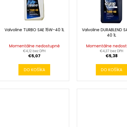
s
r
p
o
r
d
o
u
d
Valvoline TURBO SAE 15W-40 1L
Valvoline DURABLEND S
k
40 1L
u
t
k
Momentálne nedostupné
Momentálne nedos
o
t
€4,12 bez DPH
€4,37 bez DPH
v
€5,07
€5,38
o
v
DO KOŠÍKA
DO KOŠÍKA