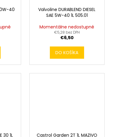
 10W-40
Valvoline DURABLEND DIESEL
SAE 5W-40 1L 505.01
tupné
Momentálne nedostupné
€5,28 bez DPH
€6,50
DO KOŠÍKA
 30 1L
Castrol Garden 2T 1L MAZIVO