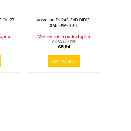
 OIL 2T
Valvoline DURABLEND DIESEL
SAE 10W-40 1L
tupné
Momentálne nedostupné
€4,83 bez DPH
€5,94
DO KOŠÍKA