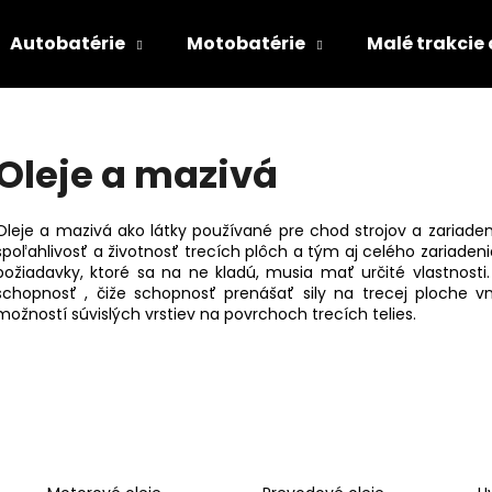
Autobatérie
Motobatérie
Malé trakcie
Čo potrebujete nájsť?
Oleje a mazivá
HĽADAŤ
Oleje a mazivá ako látky používané pre chod strojov a zariad
spoľahlivosť a životnosť trecích plôch a tým aj celého zariaden
požiadavky, ktoré sa na ne kladú, musia mať určité vlastnost
schopnosť , čiže schopnosť prenášať sily na trecej ploche 
Odporúčame
možností súvislých vrstiev na povrchoch trecích telies.