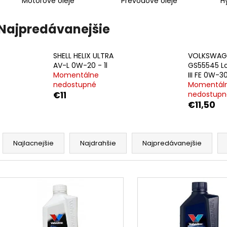
Motorové oleje
Prevodové oleje
H
Najpredávanejšie
SHELL HELIX ULTRA
VOLKSWAG
AV-L 0W-20 - 1l
GS55545 Lo
Momentálne
III FE 0W-30
nedostupné
Momentál
€11
nedostupn
€11,50
R
a
Najlacnejšie
Najdrahšie
Najpredávanejšie
d
e
V
n
ý
i
p
e
i
p