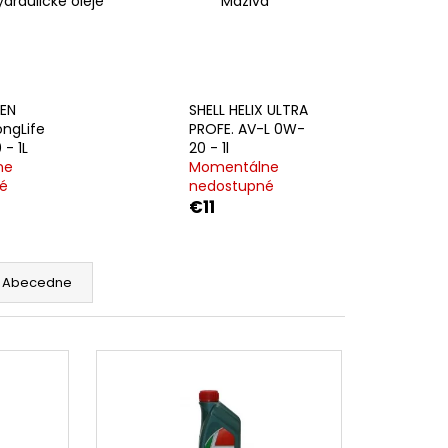
ydraulické oleje
Mazivá
EN
SHELL HELIX ULTRA
ngLife
PROFE. AV-L 0W-
 - 1L
20 - 1l
ne
Momentálne
é
nedostupné
€11
Abecedne