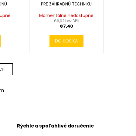
DNÚ
PRE ZÁHRADNÚ TECHNIKU
tupné
Momentálne nedostupné
€6,02 bez DPH
€7,40
DO KOŠÍKA
CH
om
Rýchle a spoľahlivé doručenie