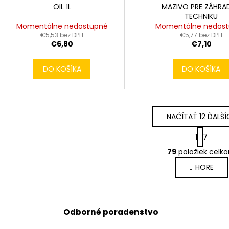
OIL 1L
MAZIVO PRE ZÁHRA
TECHNIKU
Momentálne nedostupné
Momentálne nedos
€5,53 bez DPH
€5,77 bez DPH
€6,80
€7,10
DO KOŠÍKA
DO KOŠÍKA
NAČÍTAŤ 12 ĎALŠÍ
S
1
7
t
O
r
79
položiek celk
v
á
HORE
l
n
k
á
o
d
v
a
a
Odborné poradenstvo
c
n
i
i