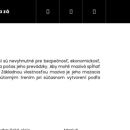
Hľadať
Prihlásenie
Nákupný
 a záložne akumulátory
Nabíjačky, štartovacie 
košík
ení sú nevyhnutné pre bezpečnosť, ekonomickosť,
ia počas jeho prevádzky. Aby mohli mazivá spĺňať
i. Základnou vlastnosťou maziva je jeho mazacia
vnútorným trením pri súčasnom vytvorení podľa