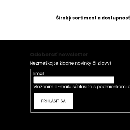
Široký sortiment a dostupnosť
Z
á
Odoberať newsletter
p
Nezmeškajte žiadne novinky či zľavy!
ä
t
Email
i
Vložením e-mailu súhlasíte s
podmienkami o
e
PRIHLÁSIŤ SA