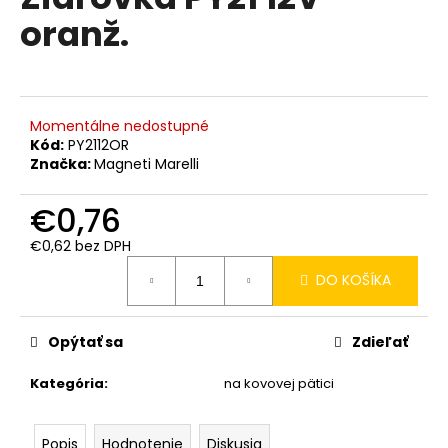
je
á
oranž.
0,0
z
j
5
s
hviezdičiek.
ť
?
Momentálne nedostupné
Kód:
PY2112OR
Značka:
Magneti Marelli
€0,76
HĽADAŤ
€0,62 bez DPH
Jednotková
DO KOŠÍKA
cena:
O
d
Opýtať sa
Zdieľať
p
o
Kategória
:
na kovovej pätici
r
ú
Popis
Hodnotenie
Diskusia