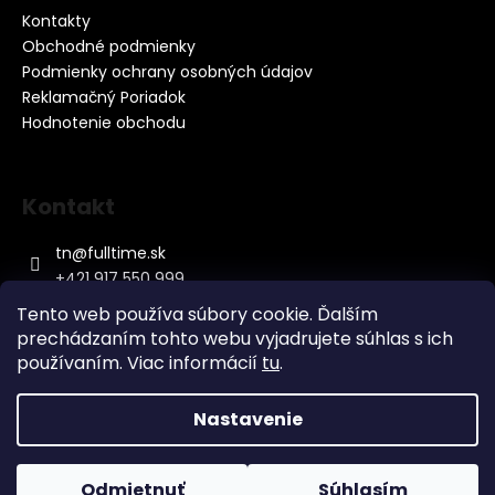
Kontakty
Obchodné podmienky
Podmienky ochrany osobných údajov
Reklamačný Poriadok
Hodnotenie obchodu
Kontakt
tn
@
fulltime.sk
+421 917 550 999
Tento web používa súbory cookie. Ďalším
prechádzaním tohto webu vyjadrujete súhlas s ich
používaním. Viac informácií
tu
.
Nastavenie
Vytvoril Shoptet
&
Copyright 2026
Baterky.sk
. Všetky práva vyhradené.
Odmietnuť
Súhlasím
Upraviť nastavenie cookies