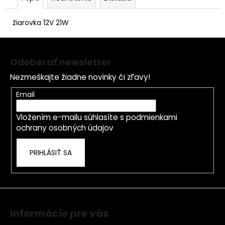
č
a
m
žiarovka 12V 21W
e
Z
á
Odoberať newsletter
p
Nezmeškajte žiadne novinky či zľavy!
ä
t
Email
i
Vložením e-mailu súhlasíte s
podmienkami
e
ochrany osobných údajov
PRIHLÁSIŤ SA
Informácie pre vás