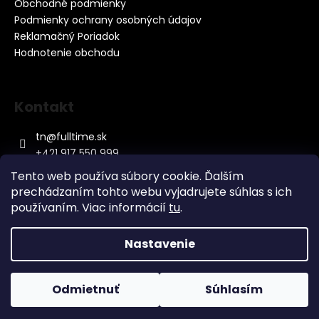
Obchodné podmienky
Podmienky ochrany osobných údajov
Reklamačný Poriadok
Hodnotenie obchodu
Kontakt
tn
@
fulltime.sk
+421 917 550 999
Tento web používa súbory cookie. Ďalším
prechádzaním tohto webu vyjadrujete súhlas s ich
používaním. Viac informácií
tu
.
Nastavenie
Vytvoril Shoptet
&
Copyright 2026
Baterky.sk
. Všetky práva vyhradené.
Odmietnuť
Súhlasím
Upraviť nastavenie cookies
Máme nový eshop. Obnovte si prosím svoje heslo.