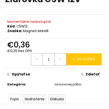
je
á
0,0
z
j
5
s
hviezdičiek.
Momentálne nedostupné
ť
Kód:
C5W12
?
Značka:
Magneti Marelli
€0,36
€0,29 bez DPH
Jednotková
HĽADAŤ
DO KOŠÍKA
cena:
Opýtať sa
Zdieľať
O
d
Kategória
:
na kovovej pätici
p
o
r
Popis
Hodnotenie
Diskusia
ú