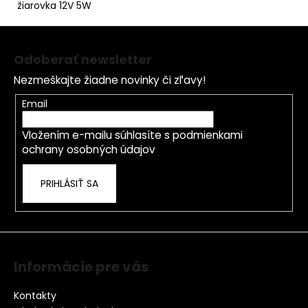
č
žiarovka 12V 5W
a
Z
m
e
á
Odoberať newsletter
p
Nezmeškajte žiadne novinky či zľavy!
ä
t
Email
i
Vložením e-mailu súhlasíte s
podmienkami
e
ochrany osobných údajov
PRIHLÁSIŤ SA
Informácie pre vás
Kontakty