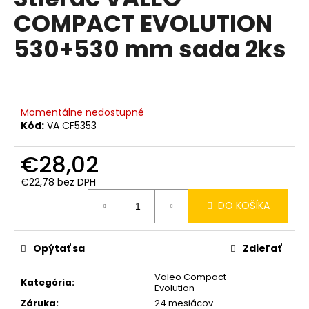
je
á
COMPACT EVOLUTION
0,0
z
j
530+530 mm sada 2ks
5
s
hviezdičiek.
ť
?
Momentálne nedostupné
Kód:
VA CF5353
€28,02
HĽADAŤ
€22,78 bez DPH
Jednotková
DO KOŠÍKA
cena:
O
d
p
Opýtať sa
Zdieľať
o
Valeo Compact
r
Kategória
:
Evolution
ú
Záruka
:
24 mesiácov