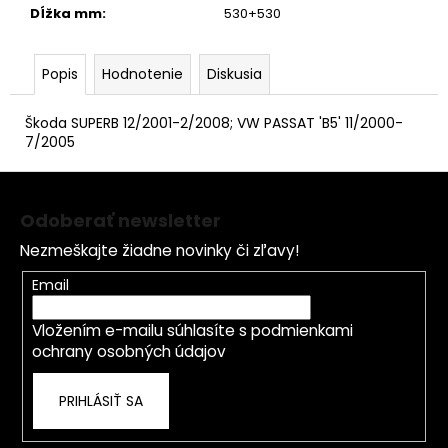
č
Dĺžka mm
:
530+530
a
m
e
Popis
Hodnotenie
Diskusia
Škoda SUPERB 12/2001-2/2008; VW PASSAT 'B5' 11/2000-
7/2005
Z
á
Odoberať newsletter
p
Nezmeškajte žiadne novinky či zľavy!
ä
t
Email
i
Vložením e-mailu súhlasíte s
podmienkami
e
ochrany osobných údajov
PRIHLÁSIŤ SA