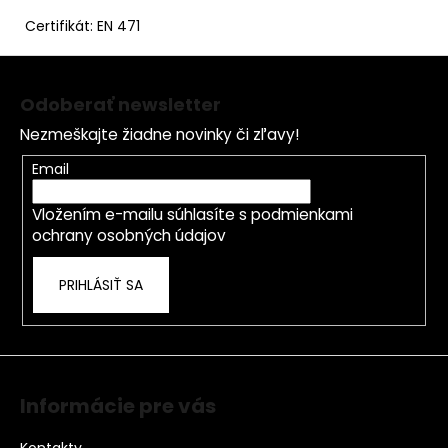
č
a
Certifikát: EN 471
m
Z
e
á
Odoberať newsletter
p
Nezmeškajte žiadne novinky či zľavy!
ä
t
Email
i
Vložením e-mailu súhlasíte s
podmienkami
e
ochrany osobných údajov
PRIHLÁSIŤ SA
Informácie pre vás
Kontakty