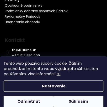
Obchodné podmienky
Podmienky ochrany osobných údajov
Reklamačný Poriadok
Hodnotenie obchodu
Kontakt
tn
@
fulltime.sk
+421 917 550 999
Tento web používa súbory cookie. Ďalším
prechádzaním tohto webu vyjadrujete súhlas s ich
používaním. Viac informácií
tu
.
Nastavenie
Vytvoril Shoptet
&
Copyright 2026
Baterky.sk
. Všetky práva vyhradené.
Odmietnuť
Súhlasím
Upraviť nastavenie cookies
Máme nový eshop. Obnovte si prosím svoje heslo.