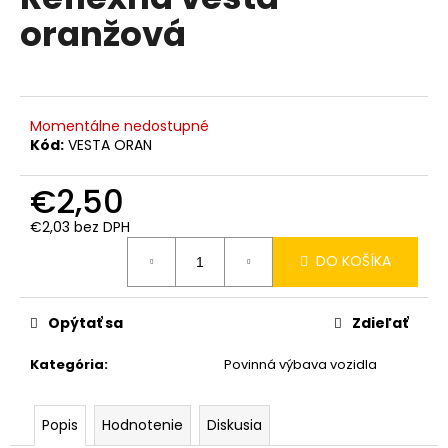
je
á
oranžová
0,0
z
j
5
s
hviezdičiek.
ť
?
Momentálne nedostupné
Kód:
VESTA ORAN
€2,50
€2,03 bez DPH
HĽADAŤ
Jednotková
DO KOŠÍKA
cena:
O
Opýtať sa
Zdieľať
d
p
Kategória
:
Povinná výbava vozidla
o
r
Popis
Hodnotenie
Diskusia
ú