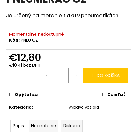
je
á
0,0
z
j
Je určený na meranie tlaku v pneumatikách.
5
s
hviezdičiek.
ť
Momentálne nedostupné
?
Kód:
PNEU CZ
€12,80
€10,41 bez DPH
Jednotková
HĽADAŤ
DO KOŠÍKA
cena:
Opýtať sa
Zdieľať
O
d
Kategória
:
Výbava vozidla
p
o
r
Popis
Hodnotenie
Diskusia
ú