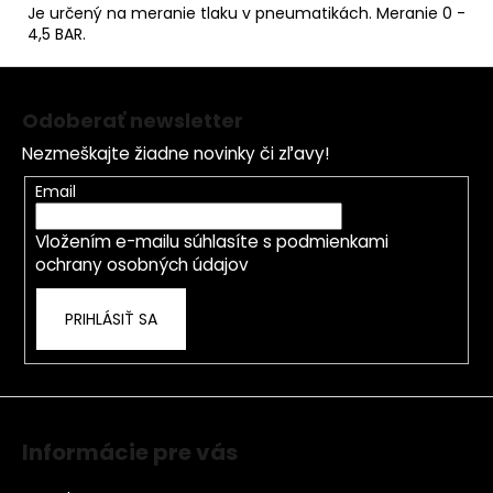
č
Je určený na meranie tlaku v pneumatikách. Meranie 0 -
a
4,5 BAR.
m
e
Z
á
Odoberať newsletter
p
Nezmeškajte žiadne novinky či zľavy!
ä
t
Email
i
Vložením e-mailu súhlasíte s
podmienkami
e
ochrany osobných údajov
PRIHLÁSIŤ SA
Informácie pre vás