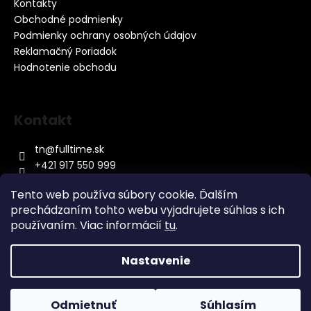
Kontakty
Obchodné podmienky
Podmienky ochrany osobných údajov
Reklamačný Poriadok
Hodnotenie obchodu
Kontakt
tn
@
fulltime.sk
+421 917 550 999
Tento web používa súbory cookie. Ďalším
prechádzaním tohto webu vyjadrujete súhlas s ich
používaním. Viac informácií
tu
.
Nastavenie
Vytvoril Shoptet
&
Copyright 2026
Baterky.sk
. Všetky práva vyhradené.
Odmietnuť
Súhlasím
Upraviť nastavenie cookies