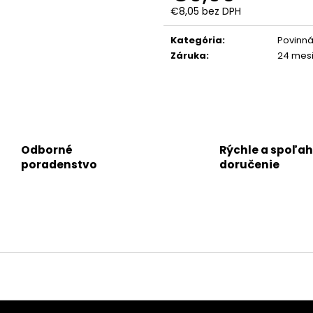
€8,05 bez DPH
Jednotková
cena:
Kategória
:
Povinná
Záruka
:
24 mes
Odborné
Rýchle a spoľah
poradenstvo
doručenie