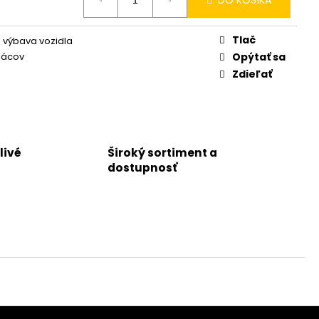
Tlač
 výbava vozidla
iácov
Opýtať sa
Zdieľať
livé
Široký sortiment a
dostupnosť