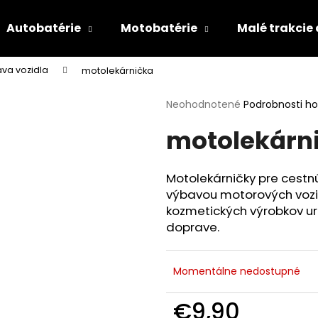
Autobatérie
Motobatérie
Malé trakcie
va vozidla
motolekárnička
Čo potrebujete nájsť?
Priemerné
Neohodnotené
Podrobnosti h
hodnotenie
motolekárn
produktu
HĽADAŤ
je
0,0
z
Motolekárničky pre cestnú 
5
Odporúčame
výbavou motorových vozi
hviezdičiek.
kozmetických výrobkov ur
doprave.
Momentálne nedostupné
€9,90