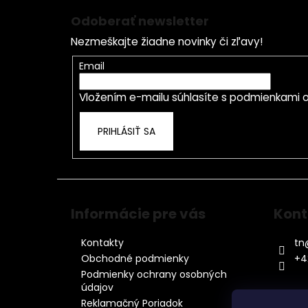
á
Odoberať newsletter
p
Nezmeškajte žiadne novinky či zľavy!
ä
t
Email
i
Vložením e-mailu súhlasíte s
podmienkami o
e
PRIHLÁSIŤ SA
Informácie pre vás
Kont
Kontakty
tn
Obchodné podmienky
+4
Podmienky ochrany osobných
údajov
Reklamačný Poriadok