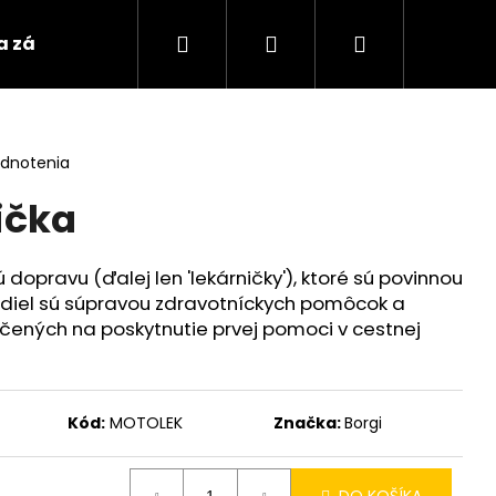
Hľadať
Prihlásenie
Nákupný
 a záložne akumulátory
Nabíjačky, štartovacie 
košík
odnotenia
ička
dopravu (ďalej len 'lekárničky'), ktoré sú povinnou
diel sú súpravou zdravotníckych pomôcok a
čených na poskytnutie prvej pomoci v cestnej
Kód:
MOTOLEK
Značka:
Borgi
DO KOŠÍKA