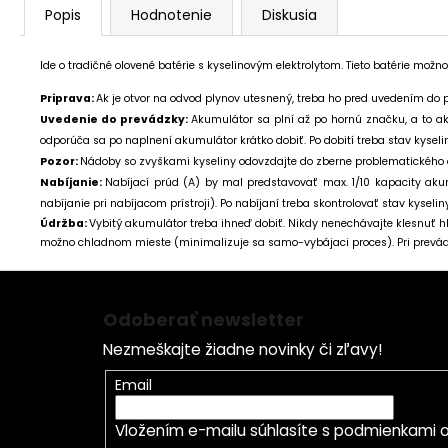
Popis
Hodnotenie
Diskusia
Ide o tradičné olovené batérie s kyselinovým elektrolytom. Tieto batérie možn
Priprava:
Ak je otvor na odvod plynov utesnený, treba ho pred uvedením do p
Uvedenie do prevádzky:
Akumulátor sa plní až po hornú značku, a to a
odporúča sa po naplnení akumulátor krátko dobiť. Po dobití treba stav kyseli
Pozor:
Nádoby so zvyškami kyseliny odovzdajte do zberne problematického 
Nabíjanie:
Nabíjací prúd (A) by mal predstavovať max. 1/10 kapacity akum
nabíjanie pri nabíjacom prístroji). Po nabíjaní treba skontrolovať stav kysel
Údržba:
Vybitý akumulátor treba ihneď dobiť. Nikdy nenechávajte klesnuť h
možno chladnom mieste (minimalizuje sa samo-vybájaci proces). Pri prevád
Z
á
Odoberať newsletter
p
Nezmeškajte žiadne novinky či zľavy!
ä
t
Email
i
Vložením e-mailu súhlasíte s
podmienkami o
e