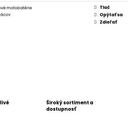
Tlač
ové motobatérie
iácov
Opýtať sa
Zdieľať
livé
Široký sortiment a
dostupnosť