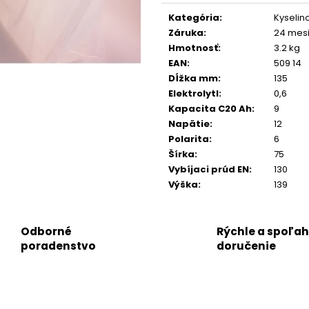
Jednotková
cena:
Kategória
:
Kyselin
Záruka
:
24 mes
Hmotnosť
:
3.2 kg
EAN
:
509 14
Dĺžka mm
:
135
Elektrolytl
:
0,6
Kapacita C20 Ah
:
9
Napätie
:
12
Polarita
:
6
Šírka
:
75
Vybíjaci prúd EN
:
130
Výška
:
139
Odborné
Rýchle a spoľah
poradenstvo
doručenie