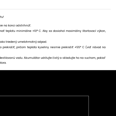
tu!
ie na konci odstrihnúť.
mať teplotu minimálne +10° C. Aby sa dosiahol maximálny štartovací výkon,
e ako triedený umelohmotný odpad.
 prekročiť, pričom teplota kyseliny nesmie prekročiť +55° C (viď návod na
estilovanú vodu. Akumulátor udržujte čistý a skladujte ho na suchom, pokiaľ
tora.