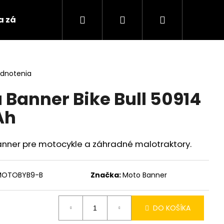
Hľadať
Prihlásenie
Nákupný
 a záložne akumulátory
Nabíjačky, štartovacie 
košík
odnotenia
 Banner Bike Bull 50914
Ah
anner pre motocykle a záhradné malotraktory.
MOTOBYB9-B
Značka:
Moto Banner
DO KOŠÍKA