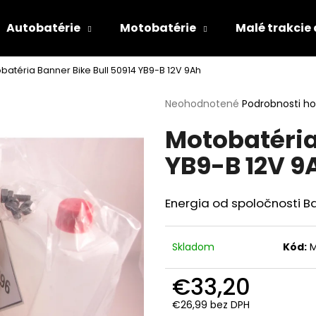
Autobatérie
Motobatérie
Malé trakcie
batéria Banner Bike Bull 50914 YB9-B 12V 9Ah
Čo potrebujete nájsť?
Priemerné
Neohodnotené
Podrobnosti h
hodnotenie
Motobatéria
produktu
HĽADAŤ
je
YB9-B 12V 9
0,0
z
5
Odporúčame
hviezdičiek.
Energia od spoločnosti B
Skladom
Kód:
€33,20
€26,99 bez DPH