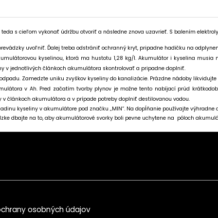
o teda s cieľom vykonať údržbu otvoriť a následne znova uzavrieť. S balením elektroly
revádzky uvoľniť. Ďalej treba odstrániť ochranný kryt, pripadne hadičku na odplynen
kumulátorovou kyselinou, ktorá ma hustotu 1,28 kg/l. Akumulátor i kyselina musia 
ny v jednotlivých článkoch akumulátora skontrolovať a pripadne doplniť.
odpadu. Zamedzte uniku zvyškov kyseliny do kanalizácie. Prázdne nádoby likvidujt
ulátora v Ah. Pred začatím tvorby plynov je možne tento nabíjací prúd krátkodobo
iny v článkoch akumulátora a v prípade potreby doplniť destilovanou vodou.
ladinu kyseliny v akumulátore pod značku „MIN“. Na dopĺňanie používajte výhradne d
zke dbajte na to, aby akumulátorové svorky boli pevne uchytene na póloch akumulá
chrany osobných údajov