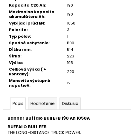
č
Kapacita C20 Ah
:
190
a
Maximalna kapacita
m
190
akumulátora Ah
:
e
Vybíjaci prúd EN
:
1050
Polarita
:
3
Typ pólov
:
1
Spodné uchytenie
:
B00
Dĺžka mm
:
514
Šírka
:
223
Výška
:
195
Celková výška ( +
220
kontaky)
:
Menovite výstupné
12
napätieV
:
Popis
Hodnotenie
Diskusia
Banner Buffalo Bull EFB 190 Ah 1050A
BUFFALO BULL EFB
THE LONG-DISTANCE TRUCK POWER
.