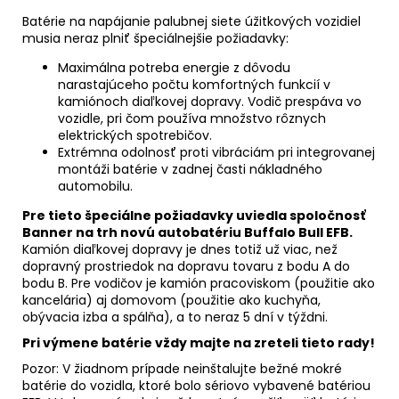
Batérie na napájanie palubnej siete úžitkových vozidiel
musia neraz plniť špeciálnejšie požiadavky:
Maximálna potreba energie z dôvodu
narastajúceho počtu komfortných funkcií v
kamiónoch diaľkovej dopravy. Vodič prespáva vo
vozidle, pri čom používa množstvo rôznych
elektrických spotrebičov.
Extrémna odolnosť proti vibráciám pri integrovanej
montáži batérie v zadnej časti nákladného
automobilu.
Pre tieto špeciálne požiadavky uviedla spoločnosť
Banner na trh novú autobatériu Buffalo Bull EFB.
Kamión diaľkovej dopravy je dnes totiž už viac, než
dopravný prostriedok na dopravu tovaru z bodu A do
bodu B. Pre vodičov je kamión pracoviskom (použitie ako
kancelária) aj domovom (použitie ako kuchyňa,
obývacia izba a spálňa), a to neraz 5 dní v týždni.
Pri výmene batérie vždy majte na zreteli tieto rady
!
Pozor: V žiadnom prípade neinštalujte bežné mokré
batérie do vozidla, ktoré bolo sériovo vybavené batériou