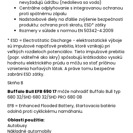
nevyžadujú údržbu (nedolieva sa voda)
Centrálne odplyňovanie s integrovanou ochranou
proti spätnému zápalu
Nadstavbové diely na ďalšie zvýšenie bezpečnosti
produktu: ochrana proti skratu, ESD* zátky
Rozmery v súlade s normou EN 50342-4:2009
* ESD = ElectroStatic Discharge - elektrostatické výboje
sú impulzové napäťové prebitia, ktoré vznikajú pri
veľkých rozdieloch potenciálov. Tieto impulzové prebitia
(popr. viditeľné ako iskry) spôsobujú krátkodobo vysokú
hodnotu elektrického prúdu a môžu sa stať príčinou
vznietenia horľavých látok. A práve tomu bezpečne
zabráni ESD zátky.
Skriňa B
Buffalo Bull EFB 690 17
môže nahradiť Buffalo Bull typ
680 32/SHD 680 32/SHD PRO 680 08
EFB = Enhanced Flooded Battery, štartovacia batéria
odolná proti cyklickému namáhaniu.
Oblasti použitia:
Autobusy
Nákladné automobily