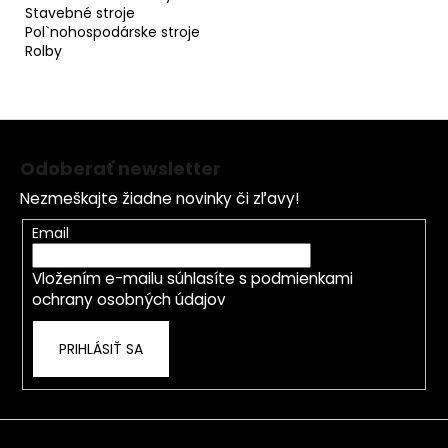
Stavebné stroje
Pol`nohospodárske stroje
Rolby
Z
á
Odoberať newsletter
p
Nezmeškajte žiadne novinky či zľavy!
ä
t
Email
i
Vložením e-mailu súhlasíte s
podmienkami
e
ochrany osobných údajov
PRIHLÁSIŤ SA