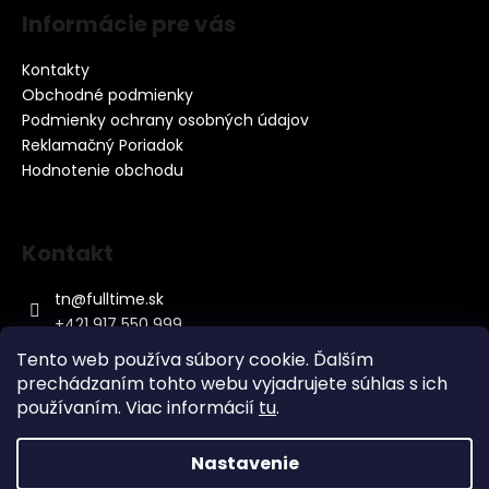
Informácie pre vás
Kontakty
Obchodné podmienky
Podmienky ochrany osobných údajov
Reklamačný Poriadok
Hodnotenie obchodu
Kontakt
tn
@
fulltime.sk
+421 917 550 999
Tento web používa súbory cookie. Ďalším
prechádzaním tohto webu vyjadrujete súhlas s ich
používaním. Viac informácií
tu
.
Nastavenie
Vytvoril Shoptet
&