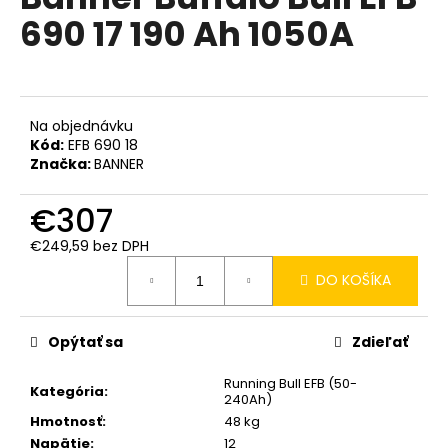
je
á
690 17 190 Ah 1050A
0,0
z
j
5
s
hviezdičiek.
ť
?
Na objednávku
Kód:
EFB 690 18
Značka:
BANNER
€307
HĽADAŤ
€249,59 bez DPH
Jednotková
DO KOŠÍKA
cena:
O
d
Opýtať sa
Zdieľať
p
o
Running Bull EFB (50-
Kategória
:
240Ah)
r
Hmotnosť
:
48 kg
ú
Napätie
:
12