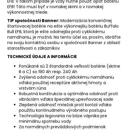
EFB. V takom prípade je vždy nutné použiť opäť batériu
EFB! Táto musí byť v rovnakej skrini a v rovnakej
výkonnostnej triede.
TIP spoločnosti Banner:
Modernizácia konvenčnej
štartovacej batérie na ešte výkonnejšiu batériu Buffalo
Bull EFB, ktorá je ešte odolnejšia proti cyklickému
namáhaniu, je možná. Na tento účel sa, prosím, obráťte
na svoju kontaktnú osobu v spoločnosti Banner z oblasti
starostlivosti o zákazníkov.
TECHNICKÉ ÚDAJE A INFORMÁCIE
Ponúkané sú 2 štandardné veľkosti batérie (skrine
B a C) so 190 Ah resp. 240 Ah
Zvýšená odolnosť proti cyklickému namáhaniu
vďaka použitej receptúre aktívnej hmoty a
vrstvám rúna
Robustná konštrukcia a optimálna odolnosť proti
vibráciám vďaka špeciálnej upevňovacej sade
Zlepšená odolnosť mriežok proti korózii vďaka
použitiu kontinuálneho výrobného postupu
Technológia legovania na báze vápnika pre
minimálnu spotrebu vody
Za normálnych prevádzkových podmienok